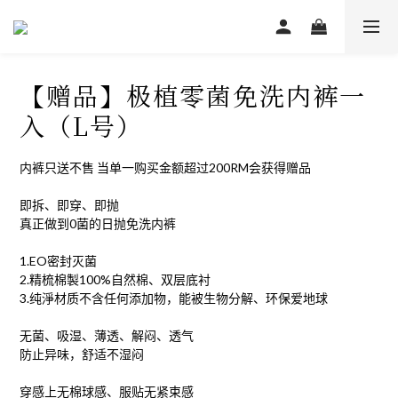
【赠品】极植零菌免洗内裤一
入（L号）
内裤只送不售 当单一购买金额超过200RM会获得赠品
即拆、即穿、即抛
真正做到0菌的日抛免洗内裤
1.EO密封灭菌
2.精梳棉製100%自然棉、双层底衬
3.纯淨材质不含任何添加物，能被生物分解、环保爱地球
无菌、吸湿、薄透、解闷、透气
防止异味，舒适不湿闷
穿感上无棉球感、服贴无紧束感